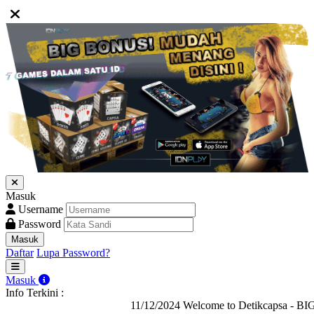
Masuk
Username
Password
Masuk
Daftar
Lupa Password?
Masuk
Info Terkini :
11/12/2024 Welcome to Detikcapsa - BIG