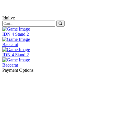
Idnlive
IDN 4 Stand 2
Baccarat
IDN 4 Stand 2
Baccarat
Payment Options