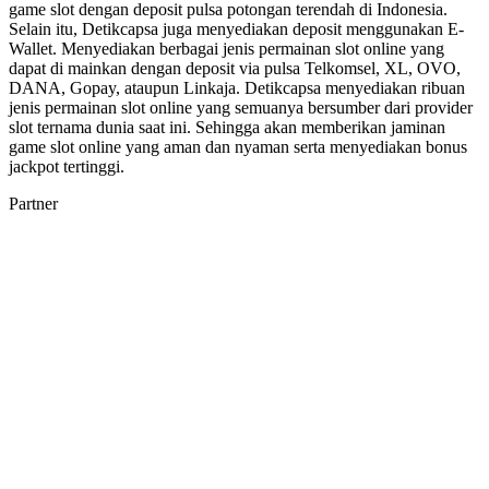
game slot dengan deposit pulsa potongan terendah di Indonesia.
Selain itu, Detikcapsa juga menyediakan deposit menggunakan E-
Wallet. Menyediakan berbagai jenis permainan slot online yang
dapat di mainkan dengan deposit via pulsa Telkomsel, XL, OVO,
DANA, Gopay, ataupun Linkaja. Detikcapsa menyediakan ribuan
jenis permainan slot online yang semuanya bersumber dari provider
slot ternama dunia saat ini. Sehingga akan memberikan jaminan
game slot online yang aman dan nyaman serta menyediakan bonus
jackpot tertinggi.
Partner